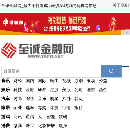
关于我们
至诚金融网_致力于打造成为最具影响力的商机网信息
广告
资讯
财经
国内
国际
民生
视频
原创
滚动
公益
娱乐
科技
金融
证券
港股
美股
公司
理财
基金
汽车
时尚
综艺
音乐
明星
八卦
韩流
家居
企业
选车
导购
评测
行情
报价
游戏
商讯
通信
人工智能
数码
消费
微商
珠宝
化妆护肤
瘦身