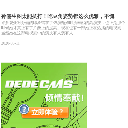
孙俪生图太能抗打！吃豆角姿势都这么优雅，不愧
许多观众对孙俪的印象留在了饰演甄嬛时所奉献的高演技，也正是那个
时候她才真正有了片酬上的提高。现在也有一部她正在热播的电视剧，
当然她在这部电视剧中的演技有人褒有人...
2020-03-11