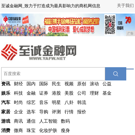
关于我们
至诚金融网_致力于打造成为最具影响力的商机网信息
广告
资讯
财经
国内
国际
民生
视频
原创
滚动
公益
娱乐
科技
金融
证券
港股
美股
公司
理财
基金
汽车
时尚
综艺
音乐
明星
八卦
韩流
家居
企业
选车
导购
评测
行情
报价
游戏
商讯
通信
人工智能
数码
消费
微商
珠宝
化妆护肤
瘦身