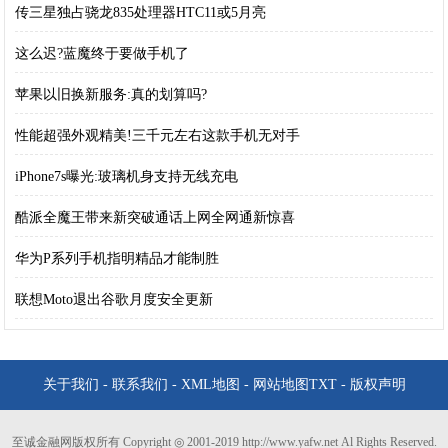
传三星独占骁龙835处理器HTC11或5月亮
这么迟?蓝魔终于要做手机了
苹果以旧换新服务:真的划算吗?
性能超强外观精美!三千元左右这款手机无对手
iPhone7s曝光:玻璃机身支持无线充电
酷派全魔王带来新突破通话上网全网通新惊喜
华为P系列手机指明精品才能制胜
联想Moto退出谷歌月度安全更新
关于我们
-
联系我们
-
XML地图
-
网站地图
TXT
-
版权声明
至诚金融网版权所有 Copyright ◎ 2001-2019 http://www.yafw.net Al Rights Reserved.