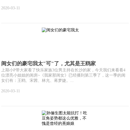
2020-03-11
闺女们的豪宅我太"可"了，尤其是王鸥家
上期小P带大家看了快乐家族3位男主持在长沙的家，今天我们来看看4
位漂亮小姐姐的闺房~《我家那闺女》已经播到第三季了，这一季的闺
女们有：王鸥、宋茜、林允、蒋梦婕。...
2020-03-11