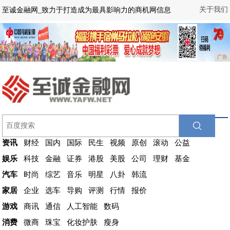
关于我们
至诚金融网_致力于打造成为最具影响力的商机网信息
广告
资讯
财经
国内
国际
民生
视频
原创
滚动
公益
娱乐
科技
金融
证券
港股
美股
公司
理财
基金
汽车
时尚
综艺
音乐
明星
八卦
韩流
家居
企业
选车
导购
评测
行情
报价
游戏
商讯
通信
人工智能
数码
消费
微商
珠宝
化妆护肤
瘦身