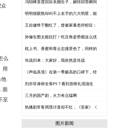
冯绍峰首度回应未婚生子，婉转回答瞬间
观众
明明很眼熟却叫不上名字的六大明星，能
王自健终于翻红了，曾被家暴患抑郁症：
孙俪生图太能抗打！吃豆角姿势都这么优
枕上书、香蜜和青云志撞景色了，同样的
怎么
肖战归来：大家好，我依然是肖战
、用
《声临其境》在第一季极高的口碑下，经
出他
刘亦菲身材全靠PS？看到首映礼现场生
，面
三月的国产剧，火力有点猛啊
不至
热播剧常客周璞讨喜却不红，《安家》《
图片新闻