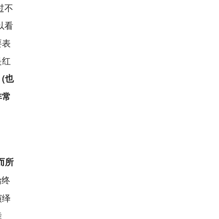
过不
以看
要表
是红
。
(也
非常
而所
始终
演绎
舞