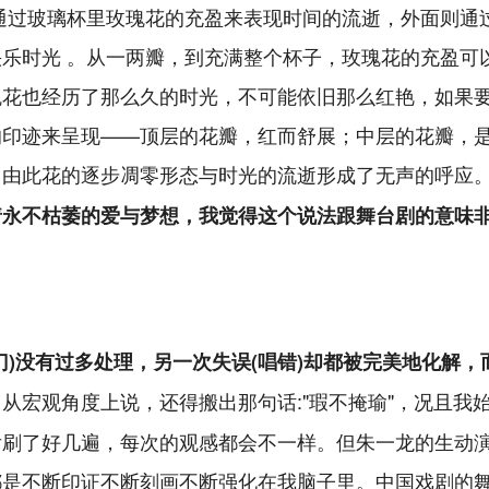
通过玻璃杯里玫瑰花的充盈来表现时间的流逝，外面则通
乐时光 。从一两瓣，到充满整个杯子，玫瑰花的充盈可
瑰花也经历了那么久的时光，不可能依旧那么红艳，如果
的印迹来呈现——顶层的花瓣，红而舒展；中层的花瓣，
。由此花的逐步凋零形态与时光的流逝形成了无声的呼应
着永不枯萎的爱与梦想，我觉得这个说法跟舞台剧的意味
)没有过多处理，另一次失误(唱错)却都被完美地化解，
从宏观角度上说，还得搬出那句话:"瑕不掩瑜"，况且我
后刷了好几遍，每次的观感都会不一样。但朱一龙的生动
都是不断印证不断刻画不断强化在我脑子里。中国戏剧的