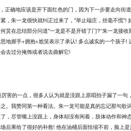
，正确地应该是开下面红色的门，因为下一步要走向街
，朱一龙很快就纠正过来了，"举止端庄，丝毫不慌"! 
炅在总结部分问道"一龙是不是开错了门?‘’朱一龙接收
地握手+拥抱+尬笑表示了承认! 多么诚实的一个孩子! 
会去过分掩饰或者说去曲解它!
最厉害的一点，很多人认为就是没跟上原唱拍子漏了一句
为之。我赞同第一种看法。朱一龙可能是真的忘记那句歌
位了，尽管嘴上没跟上，身体却没有闲着，肢体动作和神
场后果给了很好的补救! 他在油桶后面怯缩不前，脸上是