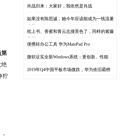
肖战归来：大家好，我依然是肖战
如果没有陈思诚，她今年应该能成为一线流量
小花
枕上书、香蜜和青云志撞景色了，同样的紫藤
花树
便携轻办公工具 华为MatePad Pro
员第
微软证实全新Windows系统：更创新、性能
龙绝
2019年Q4中国平板市场微跌，华为依旧霸榜
狰狞
），