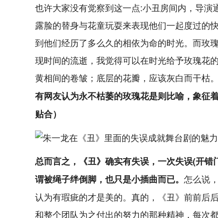
也许大家没有觉察到这一点:小丑房间内，导演
露脸的替身与花童玩耍来表现他们一起度过的快
到他们经历了多么久的相依为命的时光。而玫
现时间的流逝，我觉得可以在时光给予玫瑰花
黄相间的卷皱；底层的花瓣，应该灰白而干枯
有网友认为永不枯萎的玫瑰花是则比喻，象征
贴合）
总而言之，《丑》确实有失误，一次失误(开错门
怎么说，
谓被绳子绊倒脚，也只是小插曲而已。
认为有瑕疵的才是美的。真的，《丑》前前后
和整个团队为之付出的努力的那种精神，每次