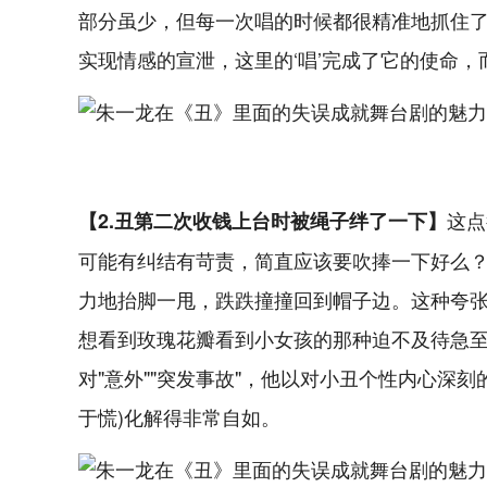
部分虽少，但每一次唱的时候都很精准地抓住
实现情感的宣泄，这里的‘唱’完成了它的使命
这点
【2.丑第二次收钱上台时被绳子绊了一下】
可能有纠结有苛责，简直应该要吹捧一下好么？!
力地抬脚一甩，跌跌撞撞回到帽子边。这种夸
想看到玫瑰花瓣看到小女孩的那种迫不及待急至
对"意外""突发事故"，他以对小丑个性内心深
于慌)化解得非常自如。