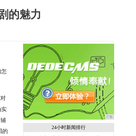
剧的魅力
知怎
相对
确实
广告
是辅
24小时新闻排行
唱的