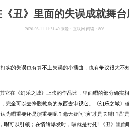
在《丑》里面的失误成就舞台
2020-03-11 11:31:40 来源：互联网
阅读：806
实打实的失误也有算不上失误的小插曲，也有争议很大不
其它在《幻乐之城》上映的作品比，里面唱的部分确实
物，完全可以去挣脱教条的东西去审视它。《幻乐之城》
为唱重要还是演重要呢？毫无疑问"演"才是关键! "唱"
，唱可以引领；在情绪爆发时，唱就是衬托! 《丑》里面