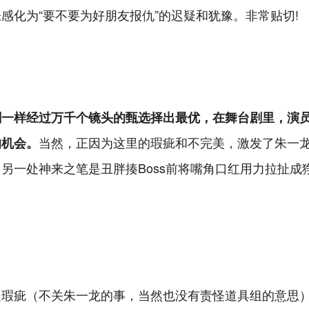
感化为“要不要为好朋友报仇”的迟疑和犹豫。非常贴切!
剧一样经过万千个镜头的甄选择出最优，在舞台剧里，演
当然，正因为这里的瑕疵和不完美，激发了朱一
的机会。
另一处神来之笔是丑胖揍Boss前将嘴角口红用力拉扯成
处瑕疵（不关朱一龙的事，当然也没有责怪道具组的意思