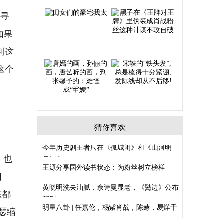
道寻
如果
到这
这个
猜你喜欢
今年历史剧王者只在《孤城闭》和《山河明
，也
月》之
王源分享国外读书状态：为粉丝树立榜样
词
黄晓明洗去油腻，佘诗曼显老，《鬓边》公布
态都
新剧
明星八卦 | 任嘉伦，杨紫肖战，陈赫，易烊千
瑟缩