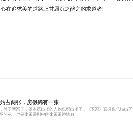
心在追求美的道路上甘愿沉之醉之的求道者!
姑占两张，房似锦有一张
，除了新案子，基本该出场的人物也都出场了，《安家》官微也总结出了
的第一位是张乘乘剧中的张乘乘矫情做...