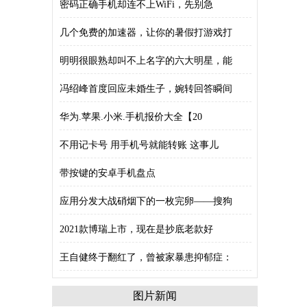
密码正确手机却连不上WiFi，先别急
几个免费的加速器，让你的暑假打游戏打
明明很眼熟却叫不上名字的六大明星，能
冯绍峰首度回应未婚生子，婉转回答瞬间
华为.苹果.小米.手机报价大全【20
不用记卡号 用手机号就能转账 这事儿
带按键的安卓手机盘点
应用分发大战硝烟下的一枚完卵——搜狗
2021款博瑞上市，现在是抄底老款好
王自健终于翻红了，曾被家暴患抑郁症：
图片新闻