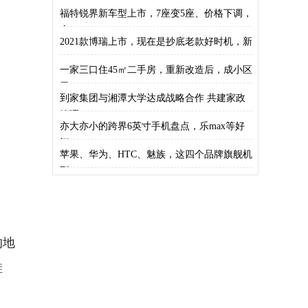
小飞
福特锐界新车型上市，7座变5座、价格下调，
产
2021款博瑞上市，现在是抄底老款好时机，新
一家三口住45㎡二手房，重新改造后，成小区
最
到家集团与湘潭大学达成战略合作 共建家政
管理
亦大亦小的跨界6英寸手机盘点，乐max等好
评
苹果、华为、HTC、魅族，这四个品牌旗舰机
型
的地
鞋