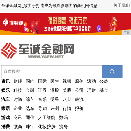
关于我们
至诚金融网_致力于打造成为最具影响力的商机网信息
广告
资讯
财经
国内
国际
民生
视频
原创
滚动
公益
娱乐
科技
金融
证券
港股
美股
公司
理财
基金
汽车
时尚
综艺
音乐
明星
八卦
韩流
家居
企业
选车
导购
评测
行情
报价
游戏
商讯
通信
人工智能
数码
消费
微商
珠宝
化妆护肤
瘦身