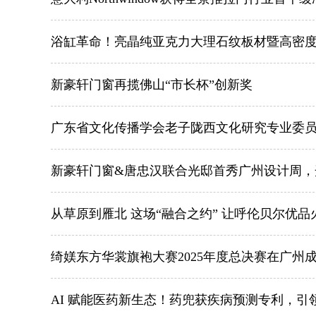
浴缸革命！亮晶纯亚克力大理石纹板材暨高密
新豪轩门窗再揽佛山“市长杯”创新奖
广东省文化传播学会老子陇西文化研究专业委
新豪轩门窗&唐忠汉联合光邸首秀广州设计周，
从草原到雁北 这场“融合之约” 让呼伦贝尔优品
绮媄东方华裳旗袍大赛2025年度总决赛在广州
AI 赋能医药新生态！药兜获疾病预测专利，