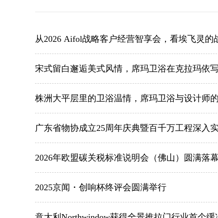
从2026 Aifol战略客户经营智享会，看埃飞
宋式留白邂逅美式风情，席玛卫浴在克拉玛依
株洲大平层里的卫浴温情，席玛卫浴与设计师
广东省物协成立25周年庆典暨百千万工程深入
2026年欧盟碳关税标准说明会（佛山）圆满落
2025京闻・创响杯终评会圆满举行
意大利Northwindow获得全景推拉门行业首个