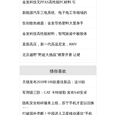
金发科技无PFAS高性能PC材料:引
新能源汽车三电系统、电子电工等领域的
告别散热难题：金发导热塑料大显身手
金发科技高性能材料，智驾旅途中极致体
直面高压，新一代高温尼龙，800V
北京越野“野超大挑战”燃擎开赛 让硬
猜你喜欢
天猫发布2018年100款最佳新品：这10款
军用级三防：CAT 卡特彼勒 发布S40安卓
隐私安全粉碎服务上线，苏宁手机才是以旧换
新的
打破国外垄断！中国进入卫星移动通信“手机