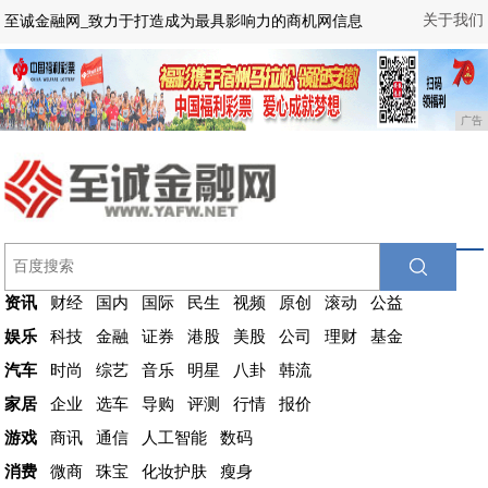
关于我们
至诚金融网_致力于打造成为最具影响力的商机网信息
广告
资讯
财经
国内
国际
民生
视频
原创
滚动
公益
娱乐
科技
金融
证券
港股
美股
公司
理财
基金
汽车
时尚
综艺
音乐
明星
八卦
韩流
家居
企业
选车
导购
评测
行情
报价
游戏
商讯
通信
人工智能
数码
消费
微商
珠宝
化妆护肤
瘦身