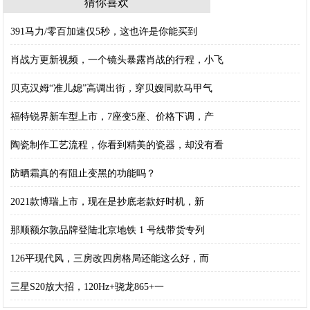
猜你喜欢
391马力/零百加速仅5秒，这也许是你能买到
肖战方更新视频，一个镜头暴露肖战的行程，小飞
贝克汉姆“准儿媳”高调出街，穿贝嫂同款马甲气
福特锐界新车型上市，7座变5座、价格下调，产
陶瓷制作工艺流程，你看到精美的瓷器，却没有看
防晒霜真的有阻止变黑的功能吗？
2021款博瑞上市，现在是抄底老款好时机，新
那顺额尔敦品牌登陆北京地铁 1 号线带货专列
126平现代风，三房改四房格局还能这么好，而
三星S20放大招，120Hz+骁龙865+一