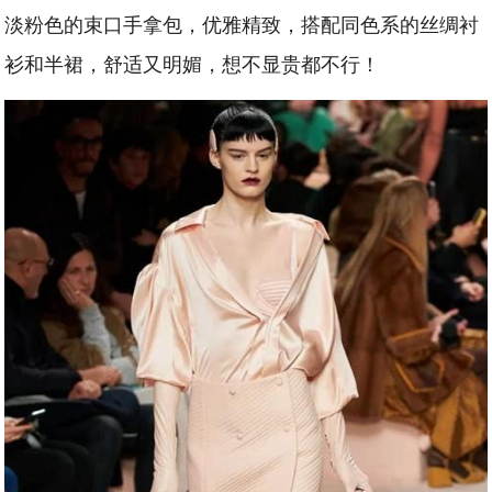
淡粉色的束口手拿包，优雅精致，搭配同色系的丝绸衬
衫和半裙，舒适又明媚，想不显贵都不行！