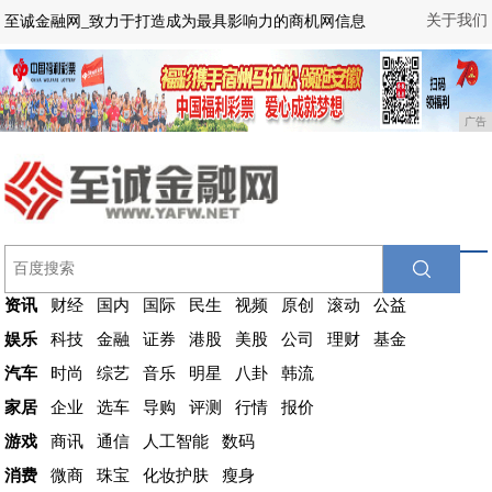
关于我们
至诚金融网_致力于打造成为最具影响力的商机网信息
广告
资讯
财经
国内
国际
民生
视频
原创
滚动
公益
娱乐
科技
金融
证券
港股
美股
公司
理财
基金
汽车
时尚
综艺
音乐
明星
八卦
韩流
家居
企业
选车
导购
评测
行情
报价
游戏
商讯
通信
人工智能
数码
消费
微商
珠宝
化妆护肤
瘦身