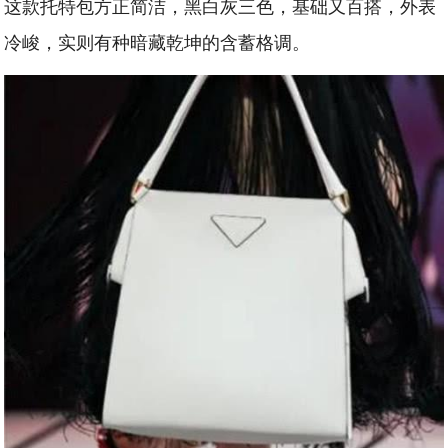
这款托特包方正简洁，黑白灰三色，基础又百搭，外表
冷峻，实则有种暗藏乾坤的含蓄格调。