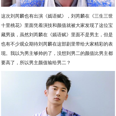
这次刘芮麟也有出演《嫣语赋》，刘芮麟在《三生三世
十里桃花》里面凭着演技和颜值就被大家发现了这位宝
藏男孩，虽然刘芮麟在《嫣语赋》里面不是男主，但是
也有不少观众期待刘芮麟在这部剧里带给大家精彩的表
现。我以为男主够帅的了，没想到男二的颜值比男主都
要高了，所以男主颜值输给男二？