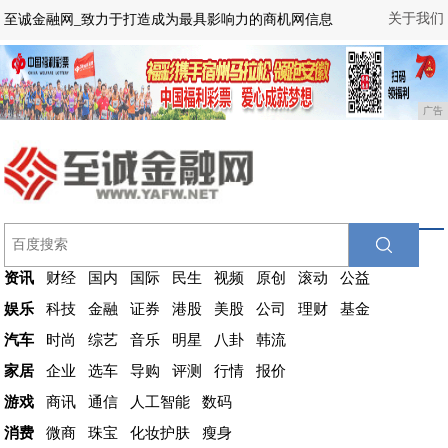
关于我们
至诚金融网_致力于打造成为最具影响力的商机网信息
广告
资讯
财经
国内
国际
民生
视频
原创
滚动
公益
娱乐
科技
金融
证券
港股
美股
公司
理财
基金
汽车
时尚
综艺
音乐
明星
八卦
韩流
家居
企业
选车
导购
评测
行情
报价
游戏
商讯
通信
人工智能
数码
消费
微商
珠宝
化妆护肤
瘦身