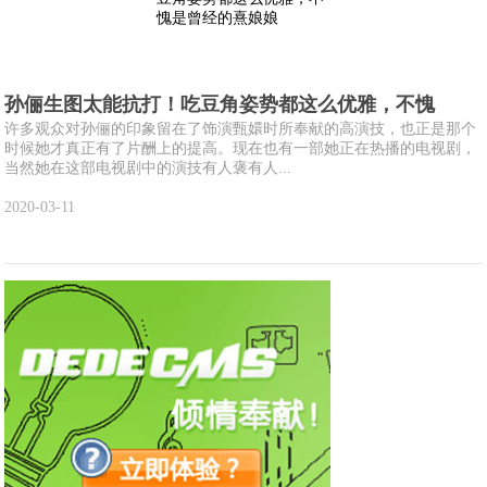
孙俪生图太能抗打！吃豆角姿势都这么优雅，不愧
许多观众对孙俪的印象留在了饰演甄嬛时所奉献的高演技，也正是那个
时候她才真正有了片酬上的提高。现在也有一部她正在热播的电视剧，
当然她在这部电视剧中的演技有人褒有人...
2020-03-11