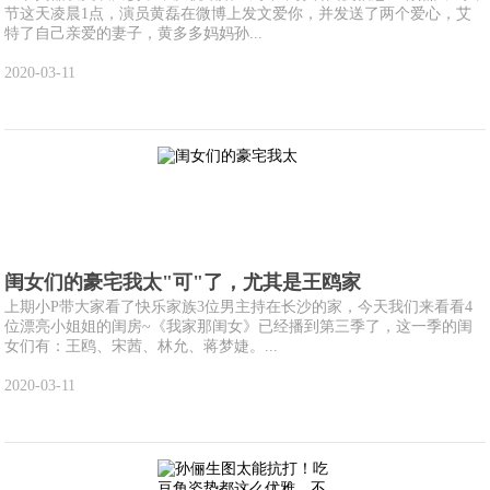
节这天凌晨1点，演员黄磊在微博上发文爱你，并发送了两个爱心，艾
特了自己亲爱的妻子，黄多多妈妈孙...
2020-03-11
闺女们的豪宅我太"可"了，尤其是王鸥家
上期小P带大家看了快乐家族3位男主持在长沙的家，今天我们来看看4
位漂亮小姐姐的闺房~《我家那闺女》已经播到第三季了，这一季的闺
女们有：王鸥、宋茜、林允、蒋梦婕。...
2020-03-11