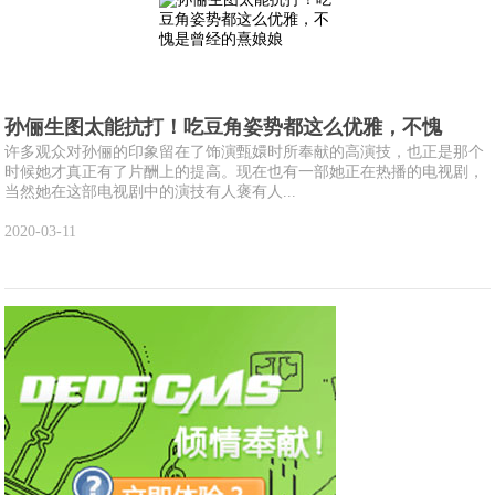
孙俪生图太能抗打！吃豆角姿势都这么优雅，不愧
许多观众对孙俪的印象留在了饰演甄嬛时所奉献的高演技，也正是那个
时候她才真正有了片酬上的提高。现在也有一部她正在热播的电视剧，
当然她在这部电视剧中的演技有人褒有人...
2020-03-11