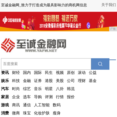
关于我们
至诚金融网_致力于打造成为最具影响力的商机网信息
广告
资讯
财经
国内
国际
民生
视频
原创
滚动
公益
娱乐
科技
金融
证券
港股
美股
公司
理财
基金
汽车
时尚
综艺
音乐
明星
八卦
韩流
家居
企业
选车
导购
评测
行情
报价
游戏
商讯
通信
人工智能
数码
消费
微商
珠宝
化妆护肤
瘦身