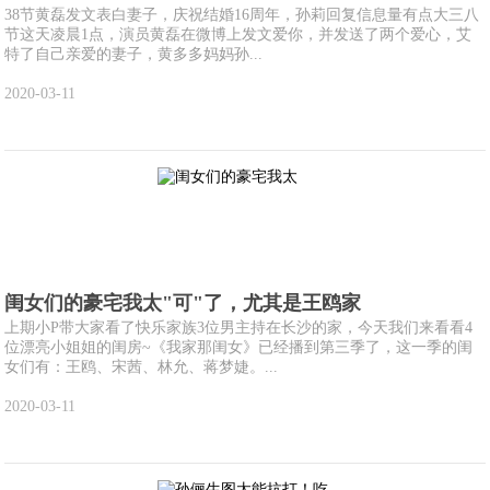
38节黄磊发文表白妻子，庆祝结婚16周年，孙莉回复信息量有点大三八
节这天凌晨1点，演员黄磊在微博上发文爱你，并发送了两个爱心，艾
特了自己亲爱的妻子，黄多多妈妈孙...
2020-03-11
闺女们的豪宅我太"可"了，尤其是王鸥家
上期小P带大家看了快乐家族3位男主持在长沙的家，今天我们来看看4
位漂亮小姐姐的闺房~《我家那闺女》已经播到第三季了，这一季的闺
女们有：王鸥、宋茜、林允、蒋梦婕。...
2020-03-11