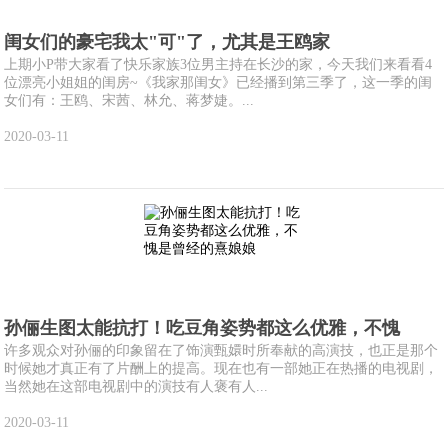
闺女们的豪宅我太"可"了，尤其是王鸥家
上期小P带大家看了快乐家族3位男主持在长沙的家，今天我们来看看4
位漂亮小姐姐的闺房~《我家那闺女》已经播到第三季了，这一季的闺
女们有：王鸥、宋茜、林允、蒋梦婕。...
2020-03-11
孙俪生图太能抗打！吃豆角姿势都这么优雅，不愧
许多观众对孙俪的印象留在了饰演甄嬛时所奉献的高演技，也正是那个
时候她才真正有了片酬上的提高。现在也有一部她正在热播的电视剧，
当然她在这部电视剧中的演技有人褒有人...
2020-03-11