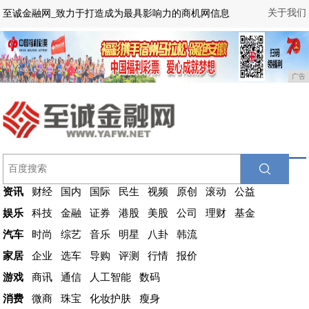
关于我们
至诚金融网_致力于打造成为最具影响力的商机网信息
广告
资讯
财经
国内
国际
民生
视频
原创
滚动
公益
娱乐
科技
金融
证券
港股
美股
公司
理财
基金
汽车
时尚
综艺
音乐
明星
八卦
韩流
家居
企业
选车
导购
评测
行情
报价
游戏
商讯
通信
人工智能
数码
消费
微商
珠宝
化妆护肤
瘦身