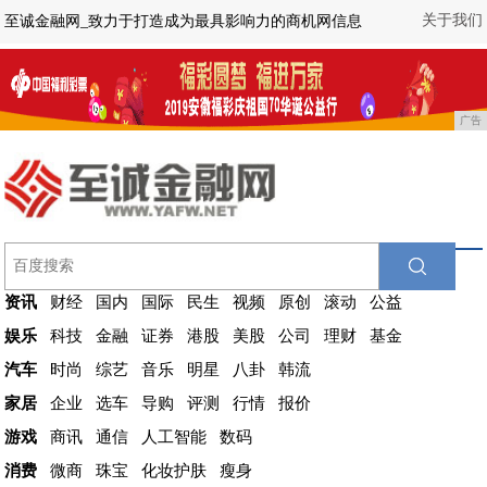
关于我们
至诚金融网_致力于打造成为最具影响力的商机网信息
广告
资讯
财经
国内
国际
民生
视频
原创
滚动
公益
娱乐
科技
金融
证券
港股
美股
公司
理财
基金
汽车
时尚
综艺
音乐
明星
八卦
韩流
家居
企业
选车
导购
评测
行情
报价
游戏
商讯
通信
人工智能
数码
消费
微商
珠宝
化妆护肤
瘦身