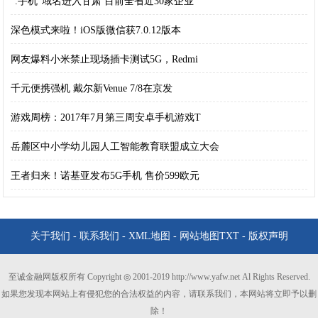
“.手机”域名进入甘肃 目前全省近30家企业
深色模式来啦！iOS版微信获7.0.12版本
网友爆料小米禁止现场插卡测试5G，Redmi
千元便携强机 戴尔新Venue 7/8在京发
游戏周榜：2017年7月第三周安卓手机游戏T
岳麓区中小学幼儿园人工智能教育联盟成立大会
王者归来！诺基亚发布5G手机 售价599欧元
关于我们
-
联系我们
-
XML地图
-
网站地图
TXT
-
版权声明
至诚金融网版权所有 Copyright ◎ 2001-2019 http://www.yafw.net Al Rights Reserved.
如果您发现本网站上有侵犯您的合法权益的内容，请联系我们，本网站将立即予以删
除！