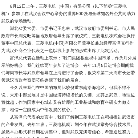
6月12日上午，三菱电机（中国）有限公司（以下简称"三菱电
机"）参加了在武汉会议中心举办的世界500强与全球知名外企共同助力
武汉的专场活动。
湖北省委常委、市委书记王忠林，武汉市政府市委副书记、市人民
政府市长周先旺等当地政府领导出席了该仪式，三菱电机株式会社执行
董事中国总代表、三菱电机(中国)有限公司董事长兼总经理富泽克行作
为武汉外商企业代表之一也以线上参与的形式出席了此次活动。
富泽总代表在活动上表示："我们集团很重视中国市场，作为对外展
示的好机会，我们连续两年参加了进博会，去年11月5日进博会期间我
们与周市长等武汉市领导在上海进行了会谈，很荣幸第二天周市长还带
领武汉市政考察团莅临参观了我们的展台。
长久以来我们在中国的布局比较侧重东南沿海地区。但我不得不
说，未来中部发展才是中国经济持续增长的关键。尤其是武汉，地理位
置优越，作为国家中心城市又有雄厚的工业基础和教育科研实力做支
撑，相信一定能成为中部发展的核心。"
从富泽总代表的发言中，我们了解到三菱电机正在积极推进武汉市
的产业发展。去年年底，三菱电机就计划今年在武汉举办综合技术展。
虽然举办形式和日期在调整中，但对武汉充满着信心，希望通过努力，