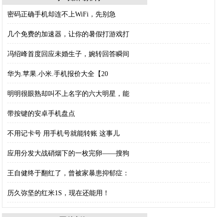
密码正确手机却连不上WiFi，先别急
几个免费的加速器，让你的暑假打游戏打
冯绍峰首度回应未婚生子，婉转回答瞬间
华为.苹果.小米.手机报价大全【20
明明很眼熟却叫不上名字的六大明星，能
带按键的安卓手机盘点
不用记卡号 用手机号就能转账 这事儿
应用分发大战硝烟下的一枚完卵——搜狗
王自健终于翻红了，曾被家暴患抑郁症：
历久弥坚的红米1S，现在还能用！