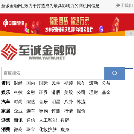
关于我们
至诚金融网_致力于打造成为最具影响力的商机网信息
广告
资讯
财经
国内
国际
民生
视频
原创
滚动
公益
娱乐
科技
金融
证券
港股
美股
公司
理财
基金
汽车
时尚
综艺
音乐
明星
八卦
韩流
家居
企业
选车
导购
评测
行情
报价
游戏
商讯
通信
人工智能
数码
消费
微商
珠宝
化妆护肤
瘦身