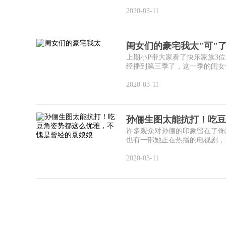
2020-03-11
闺女们的豪宅我太"可"
上期小P带大家看了快乐家族3
经播到第三季了，这一季的闺女们
2020-03-11
孙俪生图太能抗打！吃豆
许多观众对孙俪的印象留在了饰
也有一部她正在热播的电视剧，当
2020-03-11