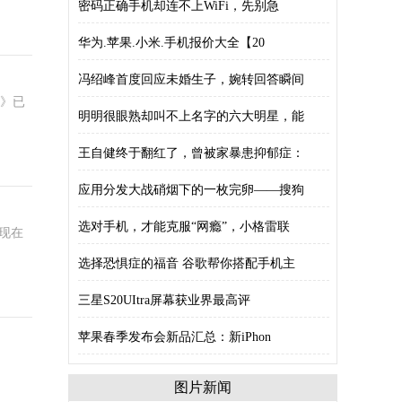
密码正确手机却连不上WiFi，先别急
华为.苹果.小米.手机报价大全【20
冯绍峰首度回应未婚生子，婉转回答瞬间
女》已
明明很眼熟却叫不上名字的六大明星，能
王自健终于翻红了，曾被家暴患抑郁症：
应用分发大战硝烟下的一枚完卵——搜狗
选对手机，才能克服“网瘾”，小格雷联
现在
选择恐惧症的福音 谷歌帮你搭配手机主
三星S20UItra屏幕获业界最高评
苹果春季发布会新品汇总：新iPhon
图片新闻