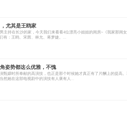
了，尤其是王鸥家
位男主持在长沙的家，今天我们来看看4位漂亮小姐姐的闺房~《我家那闺
有：王鸥、宋茜、林允、蒋梦婕。...
角姿势都这么优雅，不愧
演甄嬛时所奉献的高演技，也正是那个时候她才真正有了片酬上的提高。
然她在这部电视剧中的演技有人褒有人...