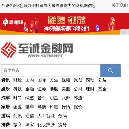
关于我们
至诚金融网_致力于打造成为最具影响力的商机网信息
广告
资讯
财经
国内
国际
民生
视频
原创
滚动
公益
娱乐
科技
金融
证券
港股
美股
公司
理财
基金
汽车
时尚
综艺
音乐
明星
八卦
韩流
家居
企业
选车
导购
评测
行情
报价
游戏
商讯
通信
人工智能
数码
消费
微商
珠宝
化妆护肤
瘦身