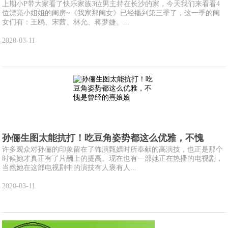
上期小P带大家看了快乐家族3位男主持在长沙的家，今天我们来看看4
位漂亮小姐姐的闺房~《我家那闺女》已经播到第三季了，这一季的闺
女们有：王鸥、宋茜、林允、蒋梦婕。...
2020-03-11
孙俪生图太能抗打！吃豆角姿势都这么优雅，不愧
许多观众对孙俪的印象留在了饰演甄嬛时所奉献的高演技，也正是那个
时候她才真正有了片酬上的提高。现在也有一部她正在热播的电视剧，
当然她在这部电视剧中的演技有人褒有人...
2020-03-11