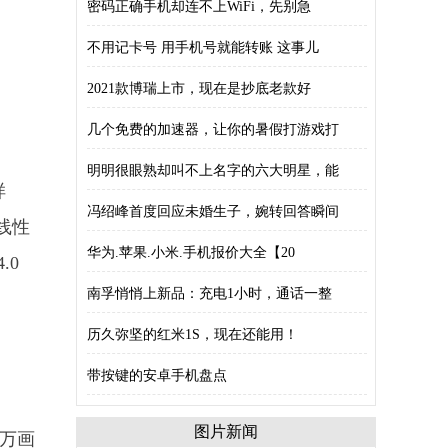
密码正确手机却连不上WiFi，先别急
不用记卡号 用手机号就能转账 这事儿
2021款博瑞上市，现在是抄底老款好
几个免费的加速器，让你的暑假打游戏打
明明很眼熟却叫不上名字的六大明星，能
样
冯绍峰首度回应未婚生子，婉转回答瞬间
双线性
华为.苹果.小米.手机报价大全【20
.0
南孚悄悄上新品：充电1小时，通话一整
历久弥坚的红米1S，现在还能用！
带按键的安卓手机盘点
图片新闻
0万画