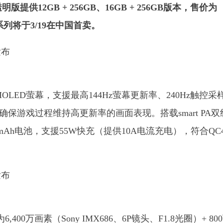
透明版提供12GB + 256GB、16GB + 256GB版本，售价为
全系列将于3/19在中国首卖。
例AMOLED萤幕，支援最高144Hz萤幕更新率、240Hz触控采
技术，可确保游戏过程维持高更新率的画面表现。搭载smart PA
00mAh电池，支援55W快充（提供10A电流充电），符合QC4
00万画素（Sony IMX686、6P镜头、F1.8光圈）+ 80