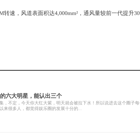
 RPM转速，风道表面积达4,000mm²，通风量较前一代提升3
的六大明星，能认出三个
集，不定，今天你大红大紫，明天就会被拉下水！所以说进去这个圈子每
来很多人，都觉得娱乐圈的发展十分的...