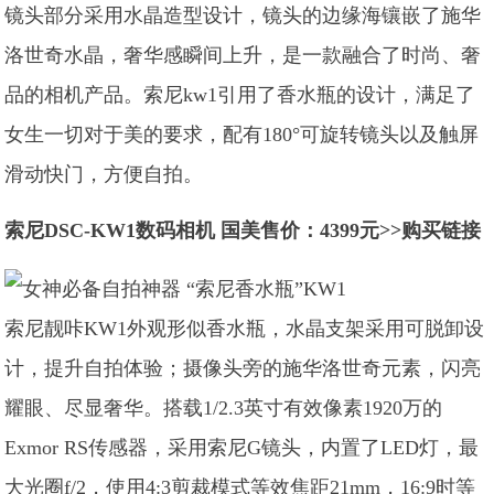
镜头部分采用水晶造型设计，镜头的边缘海镶嵌了施华
洛世奇水晶，奢华感瞬间上升，是一款融合了时尚、奢
品的相机产品。索尼kw1引用了香水瓶的设计，满足了
女生一切对于美的要求，配有180°可旋转镜头以及触屏
滑动快门，方便自拍。
索尼DSC-KW1数码相机 国美售价：4399元>>购买链接
索尼靓咔KW1外观形似香水瓶，水晶支架采用可脱卸设
计，提升自拍体验；摄像头旁的施华洛世奇元素，闪亮
耀眼、尽显奢华。搭载1/2.3英寸有效像素1920万的
Exmor RS传感器，采用索尼G镜头，内置了LED灯，最
大光圈f/2，使用4:3剪裁模式等效焦距21mm，16:9时等