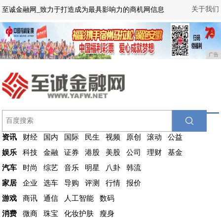
关于我们
至诚金融网_致力于打造成为最具影响力的商机网信息
广告
资讯
财经
国内
国际
民生
视频
原创
滚动
公益
娱乐
科技
金融
证券
港股
美股
公司
理财
基金
汽车
时尚
综艺
音乐
明星
八卦
韩流
家居
企业
选车
导购
评测
行情
报价
游戏
商讯
通信
人工智能
数码
消费
微商
珠宝
化妆护肤
瘦身