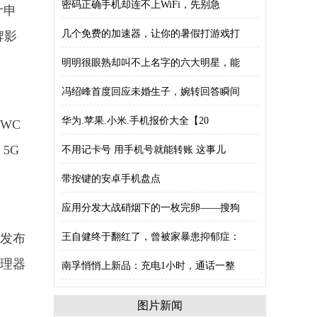
密码正确手机却连不上WiFi，先别急
计申
几个免费的加速器，让你的暑假打游戏打
牌影
明明很眼熟却叫不上名字的六大明星，能
冯绍峰首度回应未婚生子，婉转回答瞬间
华为.苹果.小米.手机报价大全【20
MWC
5G
不用记卡号 用手机号就能转账 这事儿
带按键的安卓手机盘点
应用分发大战硝烟下的一枚完卵——搜狗
外发布
王自健终于翻红了，曾被家暴患抑郁症：
处理器
南孚悄悄上新品：充电1小时，通话一整
图片新闻