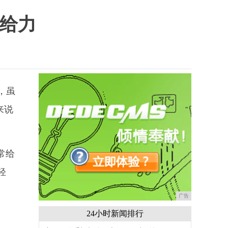
常给力
，虽
来说
常给
轻
广告
24小时新闻排行