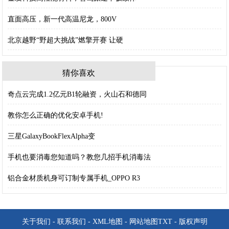
直面高压，新一代高温尼龙，800V
北京越野“野超大挑战”燃擎开赛 让硬
猜你喜欢
奇点云完成1.2亿元B1轮融资，火山石和德同
教你怎么正确的优化安卓手机!
三星GalaxyBookFlexAlpha变
手机也要消毒您知道吗？教您几招手机消毒法
铝合金材质机身可订制专属手机_OPPO R3
关于我们
-
联系我们
-
XML地图
-
网站地图
TXT
-
版权声明