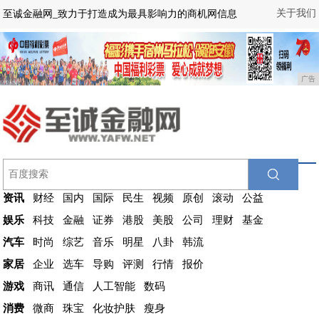
关于我们
至诚金融网_致力于打造成为最具影响力的商机网信息
广告
资讯
财经
国内
国际
民生
视频
原创
滚动
公益
娱乐
科技
金融
证券
港股
美股
公司
理财
基金
汽车
时尚
综艺
音乐
明星
八卦
韩流
家居
企业
选车
导购
评测
行情
报价
游戏
商讯
通信
人工智能
数码
消费
微商
珠宝
化妆护肤
瘦身