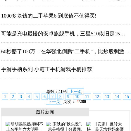
1000多块钱的二手苹果6 到底值不值得买!
可能是充电最慢的安卓旗舰手机，三星S10依旧是15W充电！!
60秒赔了100万！在华强北倒腾“二手机”，比炒股刺激多了…!
手游手柄系列 小霸王手机游戏手柄推荐!
总数：
4195
上一页
1
2
3
4
5
6
7
8
9
10
11
12
13
14
15
下一页
页次：
4
/280
图片新闻