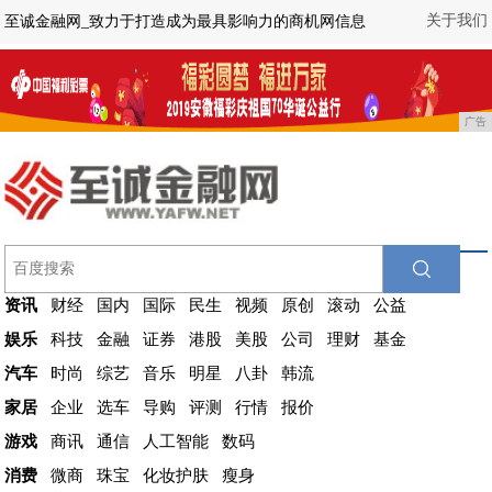
关于我们
至诚金融网_致力于打造成为最具影响力的商机网信息
广告
资讯
财经
国内
国际
民生
视频
原创
滚动
公益
娱乐
科技
金融
证券
港股
美股
公司
理财
基金
汽车
时尚
综艺
音乐
明星
八卦
韩流
家居
企业
选车
导购
评测
行情
报价
游戏
商讯
通信
人工智能
数码
消费
微商
珠宝
化妆护肤
瘦身