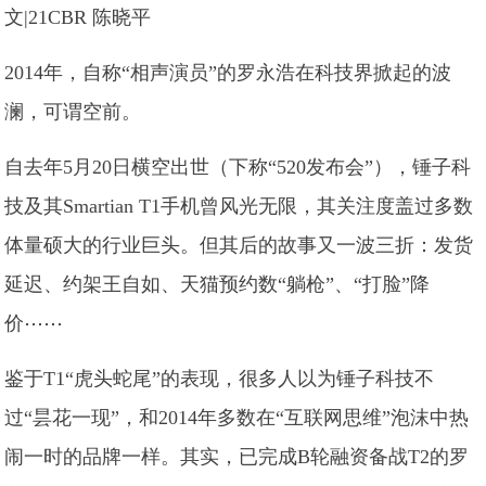
文|21CBR 陈晓平
2014年，自称“相声演员”的罗永浩在科技界掀起的波
澜，可谓空前。
自去年5月20日横空出世（下称“520发布会”），锤子科
技及其Smartian T1手机曾风光无限，其关注度盖过多数
体量硕大的行业巨头。但其后的故事又一波三折：发货
延迟、约架王自如、天猫预约数“躺枪”、“打脸”降
价⋯⋯
鉴于T1“虎头蛇尾”的表现，很多人以为锤子科技不
过“昙花一现”，和2014年多数在“互联网思维”泡沫中热
闹一时的品牌一样。其实，已完成B轮融资备战T2的罗