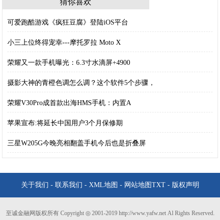
猜你喜欢
可爱跑酷游戏《疯狂豆腐》登陆iOS平台
小三上位终得宠幸---摩托罗拉 Moto X
荣耀又一款手机曝光：6.3寸水滴屏+4900
摄影大神的青橙色调怎么调？这个软件5个步骤，
荣耀V30Pro成首款出海HMS手机：内置A
苹果宣布:将延长中国用户3个月保修期
三星W205G今晚亮相翻盖手机今后也是折叠屏
关于我们
-
联系我们
-
XML地图
-
网站地图
TXT
-
版权声明
至诚金融网版权所有 Copyright ◎ 2001-2019 http://www.yafw.net Al Rights Reserved.