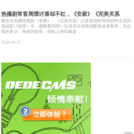
热播剧常客周璞讨喜却不红，《安家》《完美关系
最近在热播电视剧《安家》、《完美关系》以及前段时间张若昀主演的
谍战剧《惊蛰》中，都能看到同一位演员分别饰演配角或者客串，无论
戏的多少，角色的好坏，他给人的印象是...
2020-03-11