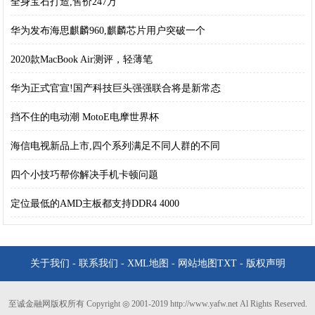
全身宝石打造,售价247万
华为发布海思麒麟960,麒麟芯片用户突破一个
2020款MacBook Air测评，轻薄笔
华为正式官宣!国产科技巨头强强联合将是新常态
挡不住的电动潮 MotoE电摩世界杯
海信电视新品上市,四个系列满足不同人群的不同
四个小技巧帮你解决手机卡顿问题
定位最低的AMD主板都支持DDR4 4000
关于我们
-
联系我们
-
XML地图
-
网站地图
TXT
-
版权声明
至诚金融网版权所有 Copyright ◎ 2001-2019 http://www.yafw.net Al Rights Reserved.