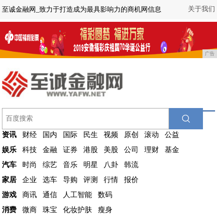
关于我们
至诚金融网_致力于打造成为最具影响力的商机网信息
广告
资讯
财经
国内
国际
民生
视频
原创
滚动
公益
娱乐
科技
金融
证券
港股
美股
公司
理财
基金
汽车
时尚
综艺
音乐
明星
八卦
韩流
家居
企业
选车
导购
评测
行情
报价
游戏
商讯
通信
人工智能
数码
消费
微商
珠宝
化妆护肤
瘦身