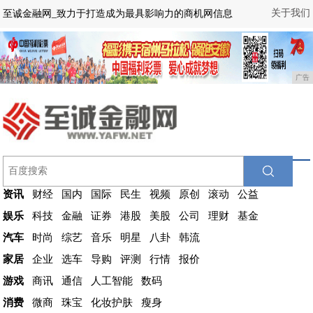
关于我们
至诚金融网_致力于打造成为最具影响力的商机网信息
广告
资讯
财经
国内
国际
民生
视频
原创
滚动
公益
娱乐
科技
金融
证券
港股
美股
公司
理财
基金
汽车
时尚
综艺
音乐
明星
八卦
韩流
家居
企业
选车
导购
评测
行情
报价
游戏
商讯
通信
人工智能
数码
消费
微商
珠宝
化妆护肤
瘦身