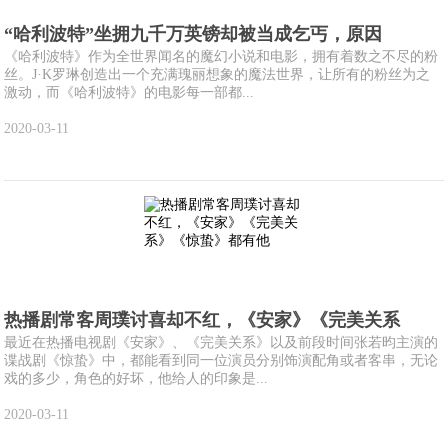
“哈利波特”坐拥九千万英镑却被当成乞丐，原因
《哈利波特》作为全世界闻名的魔幻小说和电影，拥有着数之不尽的粉
丝。J·K罗琳创造出一个充满瑰丽想象的魔法世界，让所有的粉丝为之
激动，而《哈利波特》的电影每一部都...
2020-03-11
热播剧常客周璞讨喜却不红，《安家》《完美关系
最近在热播电视剧《安家》、《完美关系》以及前段时间张若昀主演的
谍战剧《惊蛰》中，都能看到同一位演员分别饰演配角或者客串，无论
戏的多少，角色的好坏，他给人的印象是...
2020-03-11