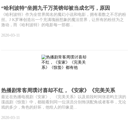
“哈利波特”坐拥九千万英镑却被当成乞丐，原因
《哈利波特》作为全世界闻名的魔幻小说和电影，拥有着数之不尽的粉
丝。J·K罗琳创造出一个充满瑰丽想象的魔法世界，让所有的粉丝为之
激动，而《哈利波特》的电影每一部都...
2020-03-11
热播剧常客周璞讨喜却不红，《安家》《完美关系
最近在热播电视剧《安家》、《完美关系》以及前段时间张若昀主演的
谍战剧《惊蛰》中，都能看到同一位演员分别饰演配角或者客串，无论
戏的多少，角色的好坏，他给人的印象是...
2020-03-11