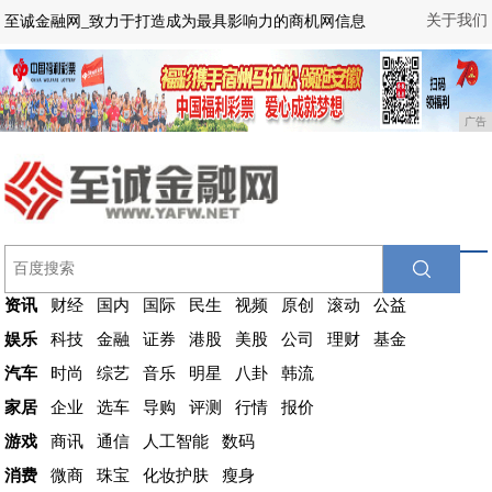
关于我们
至诚金融网_致力于打造成为最具影响力的商机网信息
广告
资讯
财经
国内
国际
民生
视频
原创
滚动
公益
娱乐
科技
金融
证券
港股
美股
公司
理财
基金
汽车
时尚
综艺
音乐
明星
八卦
韩流
家居
企业
选车
导购
评测
行情
报价
游戏
商讯
通信
人工智能
数码
消费
微商
珠宝
化妆护肤
瘦身