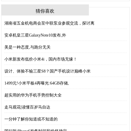
猜你喜欢
湖南省五金机电商会至中联泵业参观交流，探讨离
安卓机皇三星GalaxyNote10发布,外
美是一种态度,与跑分无关
小米新发布低价小米4i，国内市场无缘！
设计、体验不输三星S8？国产手机设计巅峰小米
1499元!小米平板4再曝光:64GB存储,
超实用的华为手机手势控制大全
走马观花|读懂百岁马自达
一分钟了解你知道或不知道的