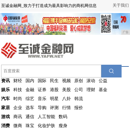
关于我们
至诚金融网_致力于打造成为最具影响力的商机网信息
广告
资讯
财经
国内
国际
民生
视频
原创
滚动
公益
娱乐
科技
金融
证券
港股
美股
公司
理财
基金
汽车
时尚
综艺
音乐
明星
八卦
韩流
家居
企业
选车
导购
评测
行情
报价
游戏
商讯
通信
人工智能
数码
消费
微商
珠宝
化妆护肤
瘦身