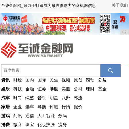
关于我们
至诚金融网_致力于打造成为最具影响力的商机网信息
广告
资讯
财经
国内
国际
民生
视频
原创
滚动
公益
娱乐
科技
金融
证券
港股
美股
公司
理财
基金
汽车
时尚
综艺
音乐
明星
八卦
韩流
家居
企业
选车
导购
评测
行情
报价
游戏
商讯
通信
人工智能
数码
消费
微商
珠宝
化妆护肤
瘦身