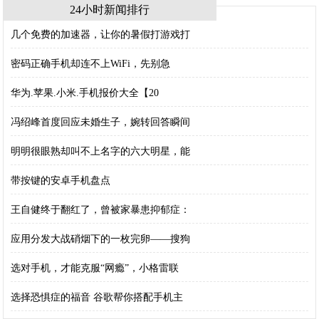
24小时新闻排行
几个免费的加速器，让你的暑假打游戏打
密码正确手机却连不上WiFi，先别急
华为.苹果.小米.手机报价大全【20
冯绍峰首度回应未婚生子，婉转回答瞬间
明明很眼熟却叫不上名字的六大明星，能
带按键的安卓手机盘点
王自健终于翻红了，曾被家暴患抑郁症：
应用分发大战硝烟下的一枚完卵——搜狗
选对手机，才能克服“网瘾”，小格雷联
选择恐惧症的福音 谷歌帮你搭配手机主