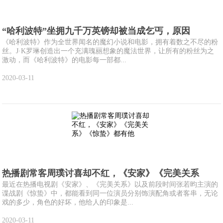
“哈利波特”坐拥九千万英镑却被当成乞丐，原因
《哈利波特》作为全世界闻名的魔幻小说和电影，拥有着数之不尽的粉
丝。J·K罗琳创造出一个充满瑰丽想象的魔法世界，让所有的粉丝为之
激动，而《哈利波特》的电影每一部都...
2020-03-11
热播剧常客周璞讨喜却不红，《安家》《完美关系
最近在热播电视剧《安家》、《完美关系》以及前段时间张若昀主演的
谍战剧《惊蛰》中，都能看到同一位演员分别饰演配角或者客串，无论
戏的多少，角色的好坏，他给人的印象是...
2020-03-11