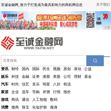
关于我们
至诚金融网_致力于打造成为最具影响力的商机网信息
广告
资讯
财经
国内
国际
民生
视频
原创
滚动
公益
娱乐
科技
金融
证券
港股
美股
公司
理财
基金
汽车
时尚
综艺
音乐
明星
八卦
韩流
家居
企业
选车
导购
评测
行情
报价
游戏
商讯
通信
人工智能
数码
消费
微商
珠宝
化妆护肤
瘦身