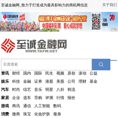
关于我们
至诚金融网_致力于打造成为最具影响力的商机网信息
广告
资讯
财经
国内
国际
民生
视频
原创
滚动
公益
娱乐
科技
金融
证券
港股
美股
公司
理财
基金
汽车
时尚
综艺
音乐
明星
八卦
韩流
家居
企业
选车
导购
评测
行情
报价
游戏
商讯
通信
人工智能
数码
消费
微商
珠宝
化妆护肤
瘦身