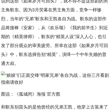
说到这部《如果岁月可回头》，就不得不提这部剧的男
主角靳东。因为3月荧幕在男主角方面，竞争一样惨
烈，当年的“兄弟”靳东和王凯各自为战。靳东的这部作
品将接棒《安家》，从《欢乐颂》《我的前半生》到近
期的《精英律师》，靳东的“精英人设”深入人心，也引
发了部分观众的审美疲劳。所幸在这部《如果岁月可回
头》中，靳东选择告别“精英”，演绎一个中年失婚的普
通大叔。
图说：《孤城闭》海报 官方图
和靳东别苗头的是他曾经的兄弟王凯，他穿上古装来了