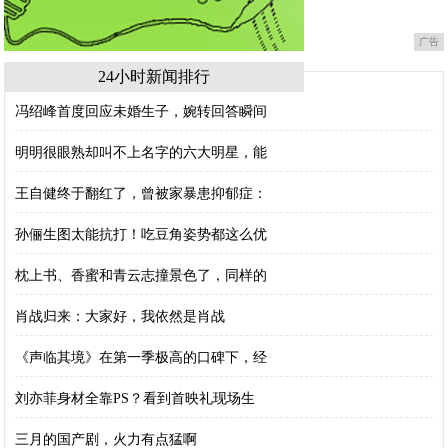
广告
24小时新闻排行
冯绍峰首度回应未婚生子，婉转回答瞬间
明明很眼熟却叫不上名字的六大明星，能
王自健终于翻红了，曾被家暴患抑郁症：
孙俪生图太能抗打！吃豆角姿势都这么优
枕上书、香蜜和青云志撞景色了，同样的
肖战归来：大家好，我依然是肖战
《声临其境》在第一季极高的口碑下，经
刘亦菲身材全靠PS？看到首映礼现场生
三月的国产剧，火力有点猛啊