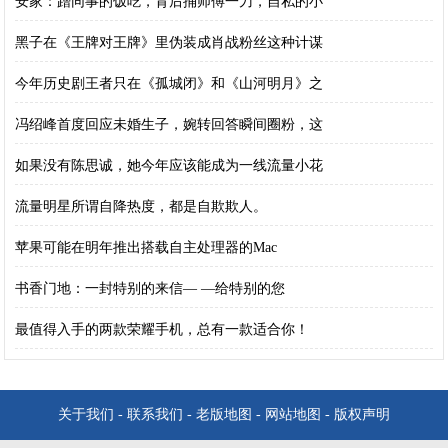
安家：蹭同事的饭吃，背后捅师傅一刀，自私的小
黑子在《王牌对王牌》里伪装成肖战粉丝这种计谋
今年历史剧王者只在《孤城闭》和《山河明月》之
冯绍峰首度回应未婚生子，婉转回答瞬间圈粉，这
如果没有陈思诚，她今年应该能成为一线流量小花
流量明星所谓自降热度，都是自欺欺人。
苹果可能在明年推出搭载自主处理器的Mac
书香门地：一封特别的来信— —给特别的您
最值得入手的两款荣耀手机，总有一款适合你！
关于我们
-
联系我们
-
老版地图
-
网站地图
-
版权声明