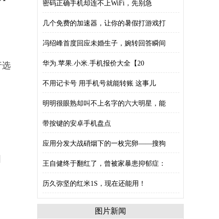
密码正确手机却连不上WiFi，先别急
几个免费的加速器，让你的暑假打游戏打
冯绍峰首度回应未婚生子，婉转回答瞬间
华为.苹果.小米.手机报价大全【20
行选
不用记卡号 用手机号就能转账 这事儿
明明很眼熟却叫不上名字的六大明星，能
带按键的安卓手机盘点
应用分发大战硝烟下的一枚完卵——搜狗
图
王自健终于翻红了，曾被家暴患抑郁症：
历久弥坚的红米1S，现在还能用！
图片新闻