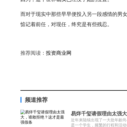
而对于现实中那些早早便投入另一段感情的男
惦记着前任，对现任，终究是有些残忍。
推荐阅读：
投资商业网
频道推荐
易烊千玺请假理由太强大
近年来陆续出现了一大批年龄尚
是一个学生，频繁的行程和活动很