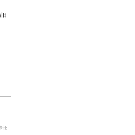
仍旧
多还