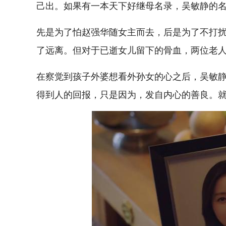
己出。如果有一本天下好继母名录，吴敏静的
先是为了怕赵强华随女主而去，后是为了不打
了远离。但对于已逝女儿留下的骨血，两位老
在察觉到孩子外婆想看外孙女的心之后，吴敏
得到人的回报，只是因为，发自内心的善良。