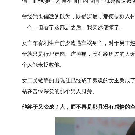
侣，而他/她，对原本前任的感情，就会被尽数
曾经我也偏激的以为，既然深爱，那便是刻入
一个。但看了这部剧之后，我突然便懂了。
女主车宥利生产前夕遭遇车祸身亡，对于男主
全就只是行尸走肉。这种痛，没有经历过的人
个人能来拯救他。
女二吴敏静的出现让已经成了鬼魂的女主哭成
站在曾经深爱的那个男人身旁。
他终于又变成了人，而不再是那具没有感情的