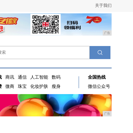
关于我们
广告
戏
商讯
通信
人工智能
数码
全国热线
费
微商
珠宝
化妆护肤
瘦身
微信公众号
广告