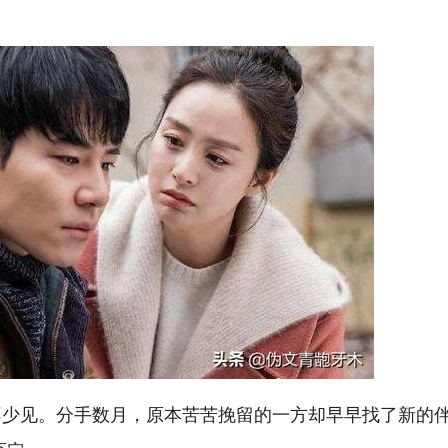
不少见。分手数月，原本苦苦挽留的一方却早早找了新的