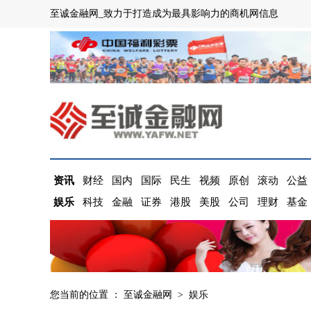
至诚金融网_致力于打造成为最具影响力的商机网信息
资讯
财经
国内
国际
民生
视频
原创
滚动
公益
娱乐
科技
金融
证券
港股
美股
公司
理财
基金
您当前的位置 ：
至诚金融网
>
娱乐