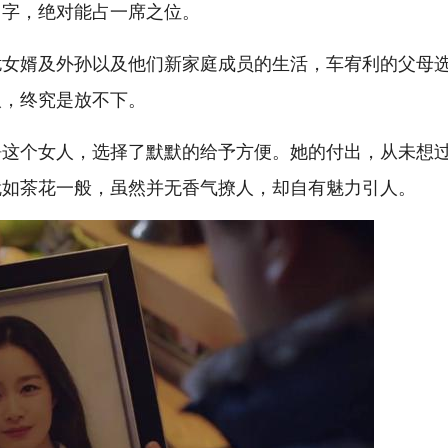
名字，绝对能占一席之位。
扰女婿及外孙以及他们新家庭成员的生活，车宥利的父母
人，终究是放不下。
静这个女人，选择了默默的给予方便。她的付出，从未想
就如茶花一般，虽然并无香气撩人，却自有魅力引人。