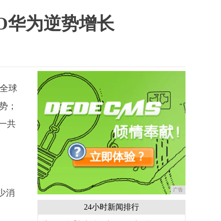
PO华为逆势增长
，全球
趋势；
一共
广告
少消
24小时新闻排行