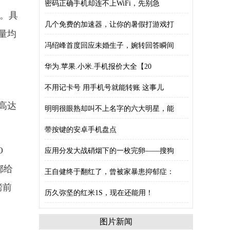
密码正确手机却连不上WiFi，先别急
。具
几个免费的加速器，让你的暑假打游戏打
量均
冯绍峰首度回应未婚生子，婉转回答瞬间
华为.苹果.小米.手机报价大全【20
不用记卡号 用手机号就能转账 这事儿
高达
明明很眼熟却叫不上名字的六大明星，能
带按键的安卓手机盘点
O
应用分发大战硝烟下的一枚完卵——搜狗
都给
王自健终于翻红了，曾被家暴患抑郁症：
榜前
历久弥坚的红米1S，现在还能用！
图片新闻